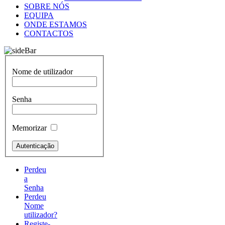
SOBRE NÓS
EQUIPA
ONDE ESTAMOS
CONTACTOS
Nome de utilizador
Senha
Memorizar
Perdeu
a
Senha
Perdeu
Nome
utilizador?
Registe-