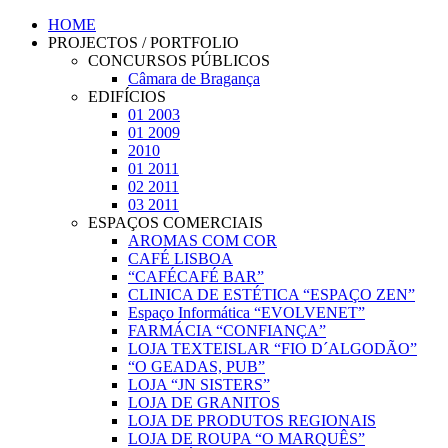
HOME
PROJECTOS / PORTFOLIO
CONCURSOS PÚBLICOS
Câmara de Bragança
EDIFÍCIOS
01 2003
01 2009
2010
01 2011
02 2011
03 2011
ESPAÇOS COMERCIAIS
AROMAS COM COR
CAFÉ LISBOA
“CAFÉCAFÉ BAR”
CLINICA DE ESTÉTICA “ESPAÇO ZEN”
Espaço Informática “EVOLVENET”
FARMÁCIA “CONFIANÇA”
LOJA TEXTEISLAR “FIO D´ALGODÃO”
“O GEADAS, PUB”
LOJA “JN SISTERS”
LOJA DE GRANITOS
LOJA DE PRODUTOS REGIONAIS
LOJA DE ROUPA “O MARQUÊS”