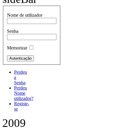
Nome de utilizador
Senha
Memorizar
Perdeu
a
Senha
Perdeu
Nome
utilizador?
Registe-
se
2009