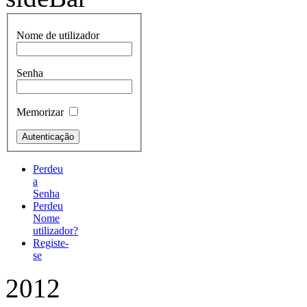
Nome de utilizador
Senha
Memorizar
Perdeu
a
Senha
Perdeu
Nome
utilizador?
Registe-
se
2012